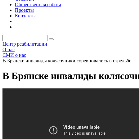
Общественная работа
Проекты
Контакты
Центр реабилитации
О нас
СМИ о нас
В Брянске инвалиды колясочники соревновались в стрельбе
В Брянске инвалиды колясочн