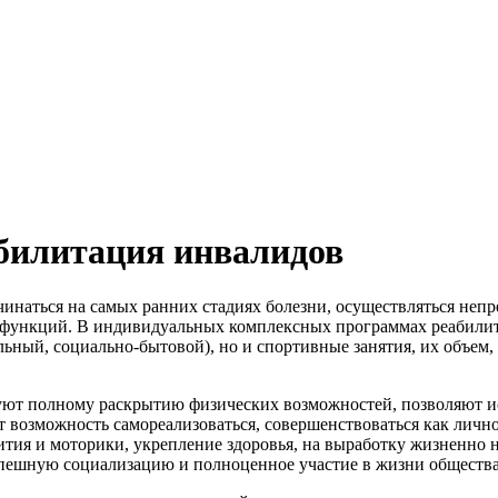
билитация инвалидов
чинаться на самых ранних стадиях болезни, осуществляться не
функций. В индивидуальных комплексных программах реабилит
ьный, социально-бытовой), но и спортивные занятия, их объем,
вуют полному раскрытию физических возможностей, позволяют и
т возможность самореализоваться, совершенствоваться как личн
ития и моторики, укрепление здоровья, на выработку жизненно 
спешную социализацию и полноценное участие в жизни обществ